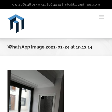
İçeriğe
0 532 764 46 01 - 0 541 806 44 14
|
info@klcyapiinsaat.com
geç
WhatsApp Image 2021-01-24 at 19.13.14