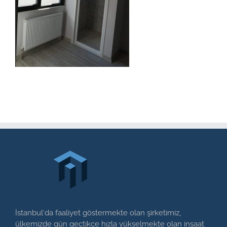
İstanbul‘da faaliyet göstermekte olan şirketimiz,
ülkemizde gün geçtikçe hızla yükselmekte olan inşaat