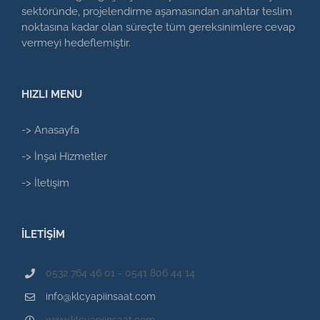
sektöründe, projelendirme aşamasından anahtar teslim
noktasına kadar olan süreçte tüm gereksinimlere cevap
vermeyi hedeflemiştir.
HIZLI MENU
-> Anasayfa
-> İnşai Hizmetler
-> İletişim
İLETİŞİM
0532 764 46 01 - 0541 806 44 14
info@klcyapiinsaat.com