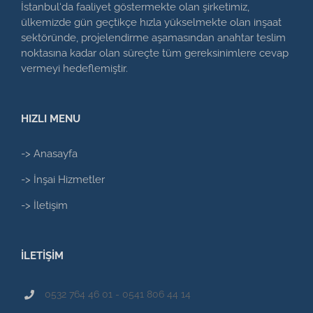
İstanbul‘da faaliyet göstermekte olan şirketimiz,
ülkemizde gün geçtikçe hızla yükselmekte olan inşaat
sektöründe, projelendirme aşamasından anahtar teslim
noktasına kadar olan süreçte tüm gereksinimlere cevap
vermeyi hedeflemiştir.
HIZLI MENU
-> Anasayfa
-> İnşai Hizmetler
-> İletişim
İLETİŞİM
0532 764 46 01 - 0541 806 44 14