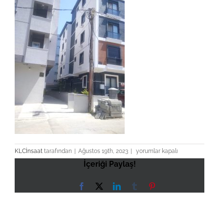
1692476636591
KLCİnsaat
tarafından
|
Ağustos 19th, 2023
|
yorumlar kapalı
için
İçeriği Paylaş!
Facebook
X
LinkedIn
Tumblr
Pinterest